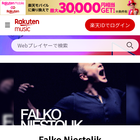
キャンペーン
料金プラン
楽天IDでログイン
Webプレイヤー
使い方
ご契約内容の確認・変更
ヘルプ
初回30日間無料お試し
Falko Niestolik