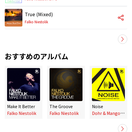
True (Mixed)
Falko Niestolik
おすすめのアルバム
Make It Better
The Groove
Noise
D
ohr & Mangold vs. Falko Niestolik
Falko Niestolik
Falko Niestolik