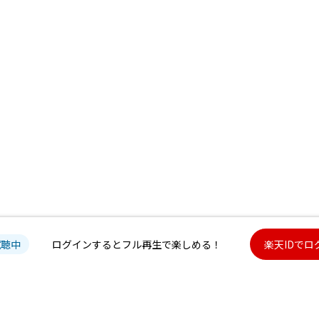
試聴中
ログインするとフル再生で楽しめる！
楽天IDでロ