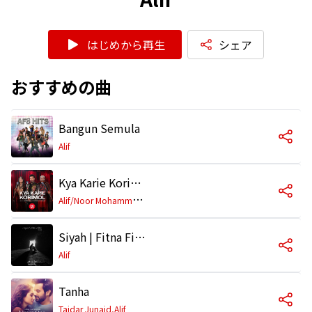
はじめから再生
シェア
おすすめの曲
Bangun Semula
Alif
Kya Karie Korimol
A
lif/Noor Mohammad/Aashima Mahajan
Siyah | Fitna Fitoor
Alif
Tanha
Tajdar Junaid,Alif