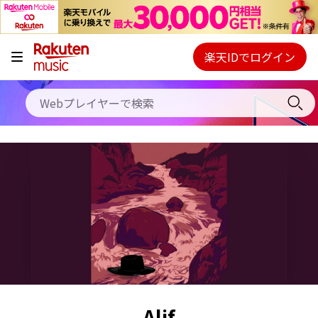
キャンペーン
料金プラン
楽天IDでログイン
Webプレイヤー
使い方
ご契約内容の確認・変更
ヘルプ
初回30日間無料お試し
Alif