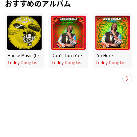
おすすめのアルバム
House Music (feat. Fast Eddie) [Remixes]
Don't Turn Your Back On Me (feat. Pauline Taylor)
I'm Here
Teddy Douglas
Teddy Douglas
Teddy Douglas