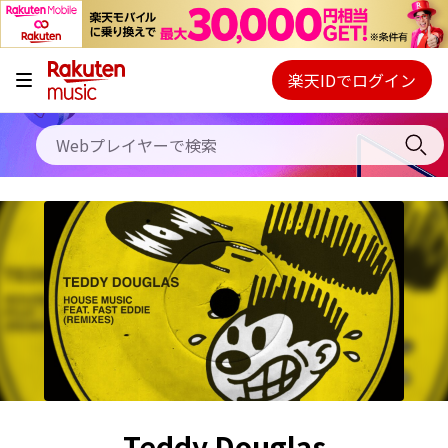
キャンペーン
料金プラン
楽天IDでログイン
Webプレイヤー
使い方
ご契約内容の確認・変更
ヘルプ
初回30日間無料お試し
Teddy Douglas