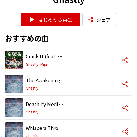
はじめから再生
シェア
おすすめの曲
Crank It (feat. Lil' Jon)
Ghastly, Mija
The Awakening
Ghastly
Death by Meditation
Ghastly
Whispers Through the Aether
Ghastly