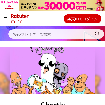
キャンペーン
料金プラン
楽天IDでログイン
Webプレイヤー
使い方
ご契約内容の確認・変更
ヘルプ
初回30日間無料お試し
Ghastly