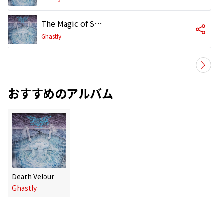
The Magic of Severed Limbs
Ghastly
おすすめのアルバム
Death Velour
Ghastly