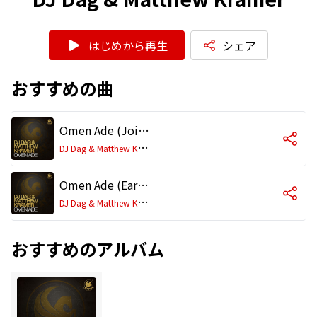
はじめから再生
シェア
おすすめの曲
Omen Ade (Join The Tribe Mix)
D
J Dag & Matthew Kramer
Omen Ade (Early Morning Mix)
D
J Dag & Matthew Kramer
おすすめのアルバム