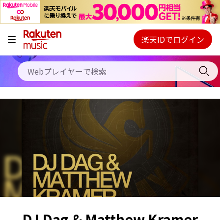
キャンペーン
料金プラン
楽天IDでログイン
Webプレイヤー
使い方
ご契約内容の確認・変更
ヘルプ
初回30日間無料お試し
DJ Dag & Matthew Kramer