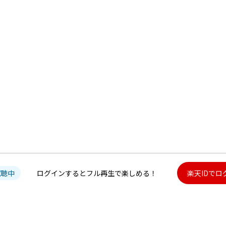
試聴中
ログインするとフル再生で楽しめる！
楽天IDでロ