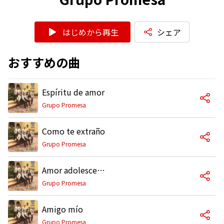
はじめから再生
シェア
おすすめの曲
Espíritu de amor
Grupo Promesa
Como te extraño
Grupo Promesa
Amor adolescente
Grupo Promesa
Amigo mío
Grupo Promesa