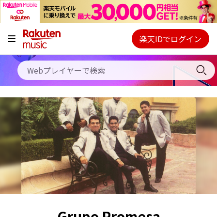
キャンペーン
料金プラン
楽天IDでログイン
Webプレイヤー
使い方
ご契約内容の確認・変更
ヘルプ
初回30日間無料お試し
Grupo Promesa