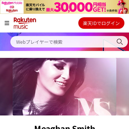
キャンペーン
料金プラン
楽天IDでログイン
Webプレイヤー
使い方
ご契約内容の確認・変更
ヘルプ
初回30日間無料お試し
Meaghan Smith