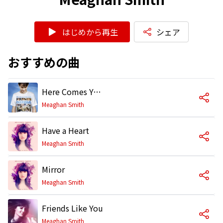
はじめから再生
シェア
おすすめの曲
Here Comes Your Man
Meaghan Smith
Have a Heart
Meaghan Smith
Mirror
Meaghan Smith
Friends Like You
Meaghan Smith