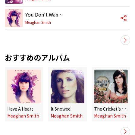
You Don't Wanna Love Me
Meaghan Smith
おすすめのアルバム
Have A Heart
It Snowed
The Cricket's Orchestra
Meaghan Smith
Meaghan Smith
Meaghan Smith