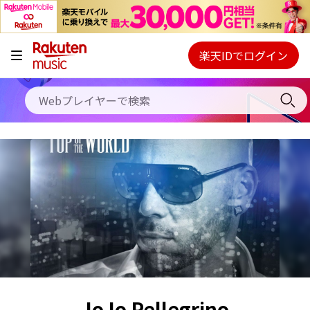
キャンペーン
料金プラン
楽天IDでログイン
Webプレイヤー
使い方
ご契約内容の確認・変更
ヘルプ
初回30日間無料お試し
JoJo Pellegrino