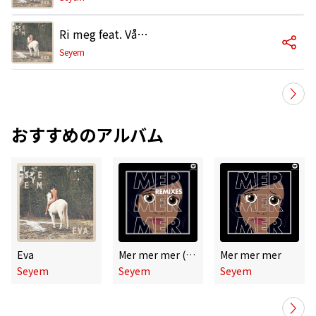
Ri meg feat. Vågard
Seyem
おすすめのアルバム
Eva
Mer mer mer (Remixes)
Mer mer mer
Seyem
Seyem
Seyem