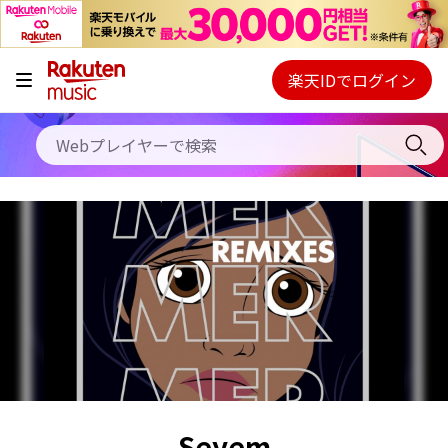
キャンペーン
料金プラン
楽天IDでログイン
Webプレイヤー
使い方
ご契約内容の確認・変更
ヘルプ
初回30日間無料お試し
Seyem