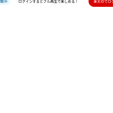
試聴中
ログインするとフル再生で楽しめる！
楽天IDでロ