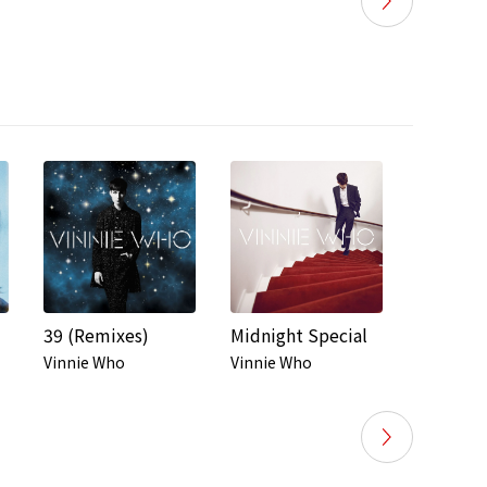
39 (Remixes)
Midnight Special
Then I M
Vinnie Who
Vinnie Who
Vinnie W