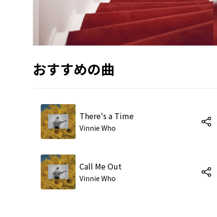
おすすめの曲
There's a Time
Vinnie Who
Call Me Out
Vinnie Who