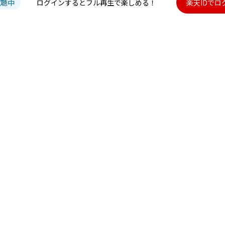
試聴中
ログインするとフル再生で楽しめる！
楽天IDでロ