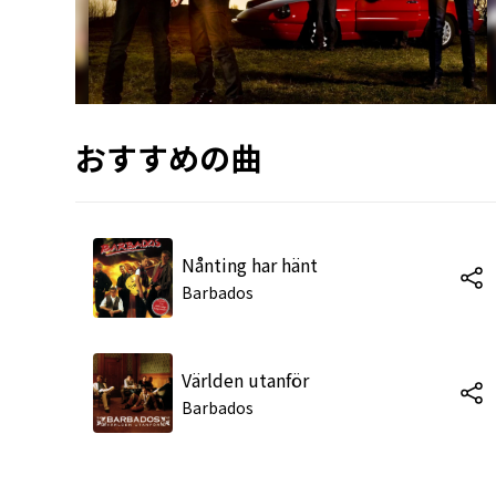
おすすめの曲
Nånting har hänt
Barbados
Världen utanför
Barbados