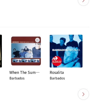
When The Summer Is Gone
Rosalita
Barbados
Barbados
Barbado