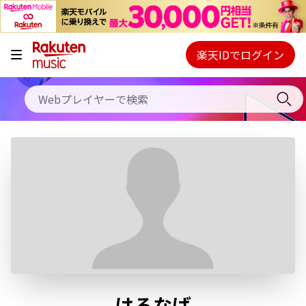
キャンペーン
料金プラン
楽天IDでログイン
Webプレイヤー
使い方
ご契約内容の確認・変更
ヘルプ
初回30日間無料お試し
はるなば