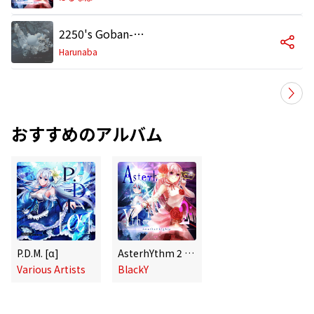
2250's Goban-Cho
Harunaba
おすすめのアルバム
P.D.M. [α]
AsterhYthm 2 -Another Lights-
Various Artists
BlackY