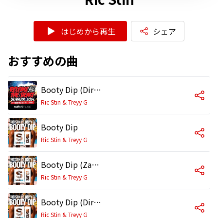
はじめから再生
シェア
おすすめの曲
Booty Dip (Dirty Palm Remix)
Ric Stin & Treyy G
Booty Dip
Ric Stin & Treyy G
Booty Dip (Zane Zero Remix)
Ric Stin & Treyy G
Booty Dip (Dirty Palm Remix)
Ric Stin & Treyy G