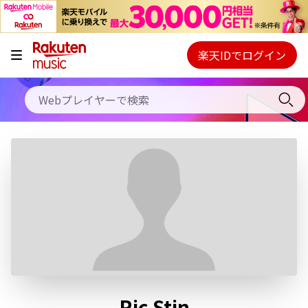
キャンペーン
料金プラン
楽天IDでログイン
Webプレイヤー
使い方
ご契約内容の確認・変更
ヘルプ
初回30日間無料お試し
Ric Stin