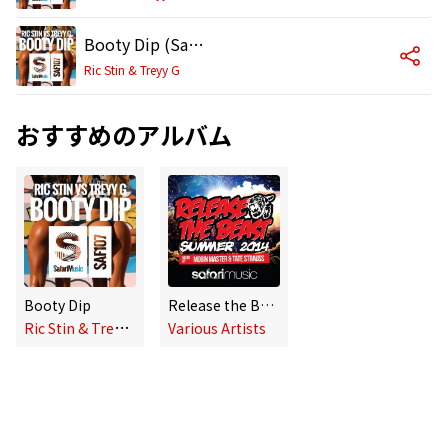
Booty Dip (Sam Osman Remix)
Ric Stin & Treyy G
おすすめのアルバム
Booty Dip
Release the Beast 1
R
ic Stin & Treyy G
Various Artists