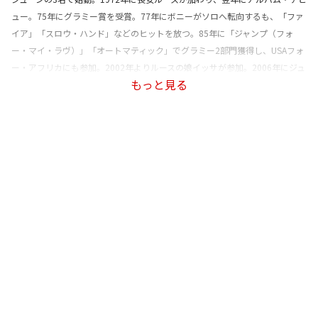
ュー。75年にグラミー賞を受賞。77年にボニーがソロへ転向するも、「ファ
イア」「スロウ・ハンド」などのヒットを放つ。85年に「ジャンプ（フォ
ー・マイ・ラヴ）」「オートマティック」でグラミー2部門獲得し、USAフォ
ー・アフリカにも参加。2002年よりルースの娘イッサが参加。2006年にジュ
もっと見る
ーンが死去し、2009年よりルースの孫サダコが加入。アニタが離れた2015年
以降はルース、イッサ、サダコの3名体制で活動。