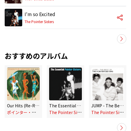
I'm so Excited
The Pointer Sisters
おすすめのアルバム
Our Hits (Re-Recorded Versions)
The Essential Pointer Sisters
JUMP - The Best Of
ポ
インター・シスターズ
T
he Pointer Sisters
T
he Pointer Sisters