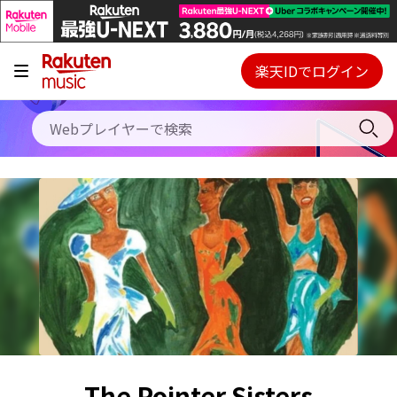
キャンペーン
料金プラン
楽天IDでログイン
Webプレイヤー
使い方
ご契約内容の確認・変更
ヘルプ
初回30日間無料お試し
The Pointer Sisters