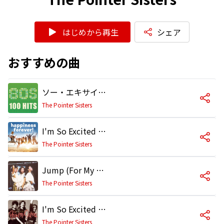
はじめから再生
シェア
おすすめの曲
ソー・エキサイテッド
The Pointer Sisters
I'm So Excited (12" Remix)
The Pointer Sisters
Jump (For My Love)
The Pointer Sisters
I'm So Excited (Single Remix)
The Pointer Sisters