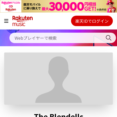
キャンペーン
料金プラン
楽天IDでログイン
Webプレイヤー
使い方
ご契約内容の確認・変更
ヘルプ
初回30日間無料お試し
The Blendells