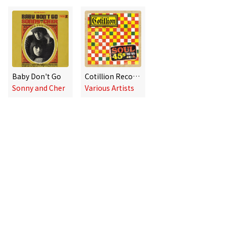
Baby Don't Go
Cotillion Records: Soul 45s (1968-1970)
Sonny and Cher
Various Artists