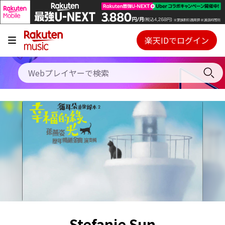
キャンペーン
料金プラン
楽天IDでログイン
Webプレイヤー
使い方
ご契約内容の確認・変更
ヘルプ
初回30日間無料お試し
Stefanie Sun