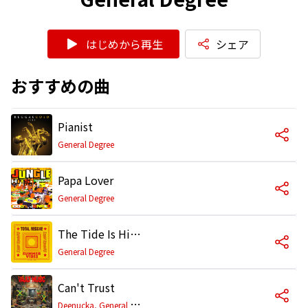
はじめから再生
シェア
おすすめの曲
Pianist
General Degree
Papa Lover
General Degree
The Tide Is High (feat. Crissy D)
General Degree
Can't Trust
D
eenucka, General Degree