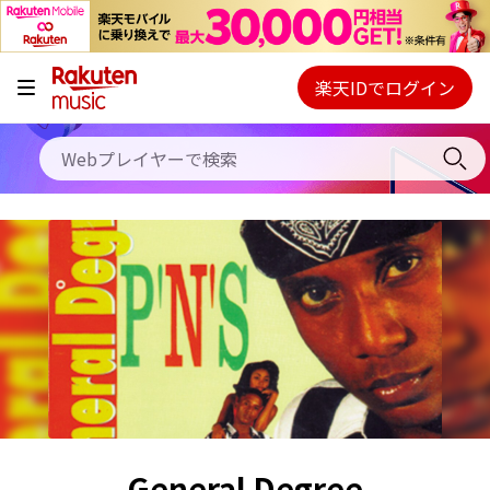
キャンペーン
料金プラン
楽天IDでログイン
Webプレイヤー
使い方
ご契約内容の確認・変更
ヘルプ
初回30日間無料お試し
General Degree