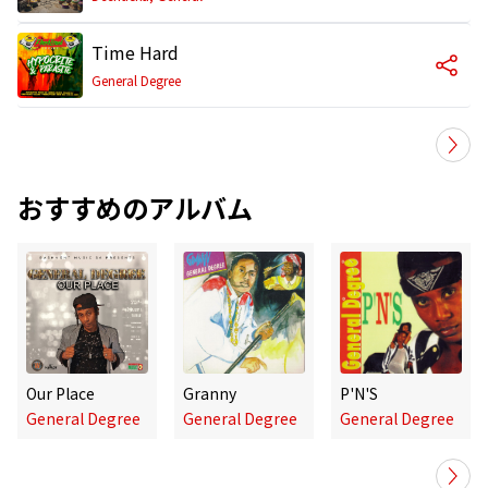
Time Hard
General Degree
おすすめのアルバム
Our Place
Granny
P'N'S
General Degree
General Degree
General Degree