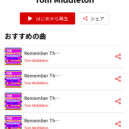
はじめから再生
シェア
おすすめの曲
Remember The Love (The IMS Anthem 2008) [Radio Edit]
Tom Middleton
Remember The Love (The IMS Anthem 2008) [Club Mix]
Tom Middleton
Remember The Love (The IMS Anthem 2008) [Presidential Sounds Remix]
Tom Middleton
Remember The Love (The IMS Anthem 2008) [Soul Avengerz Remix]
Tom Middleton