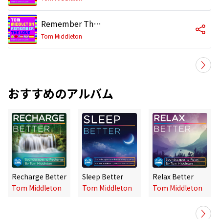
Remember The Love (The IMS Anthem 2008) [Club Instrumental]
Tom Middleton
おすすめのアルバム
Recharge Better
Sleep Better
Relax Better
Tom Middleton
Tom Middleton
Tom Middleton