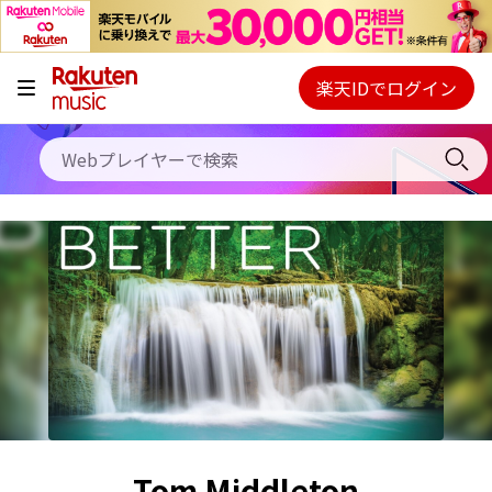
キャンペーン
料金プラン
楽天IDでログイン
Webプレイヤー
使い方
ご契約内容の確認・変更
ヘルプ
初回30日間無料お試し
Tom Middleton