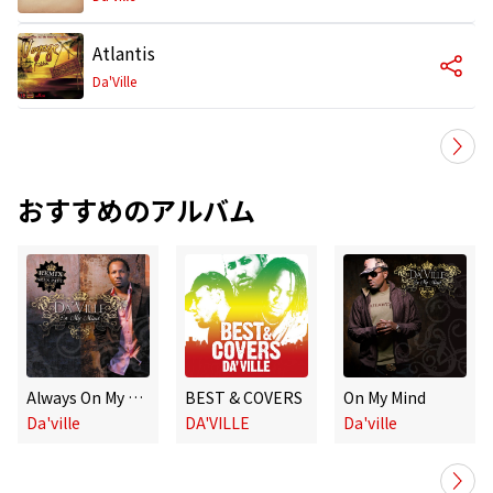
Atlantis
Da'Ville
おすすめのアルバム
Always On My Mind - Single
BEST & COVERS
On My Mind
Da'ville
DA'VILLE
Da'ville