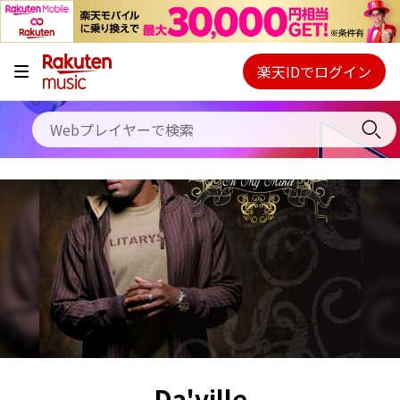
キャンペーン
料金プラン
楽天IDでログイン
Webプレイヤー
使い方
ご契約内容の確認・変更
ヘルプ
初回30日間無料お試し
Da'ville