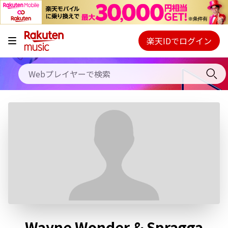
キャンペーン
料金プラン
楽天IDでログイン
Webプレイヤー
使い方
ご契約内容の確認・変更
ヘルプ
初回30日間無料お試し
Wayne Wonder & Spragga