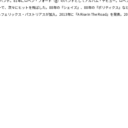
・バンド。81年にロベン・フォード（g）のバンドとしてアルバム・デビュー。ロベ
ーで、次々にヒットを飛ばした。88年の『シェイズ』、88年の『ポリティクス』な
リックス・パストリアスが加入。2013年に『A Rise In The Road』を発表。