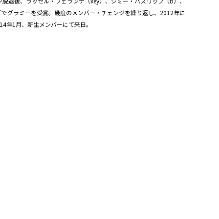
ン脱退後、ラッセル・フェランテ（key）、ジミー・ハスリップ（b）、
どでグラミーを受賞。幾度のメンバー・チェンジを繰り返し、2012年に
2014年1月、新生メンバーにて来日。