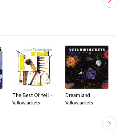
The Best Of Yellowjackets
Dreamland
Yellowjackets
Yellowjackets
イエロー