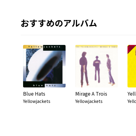
おすすめのアルバム
Blue Hats
Mirage A Trois
Yel
Yellowjackets
Yellowjackets
Yell