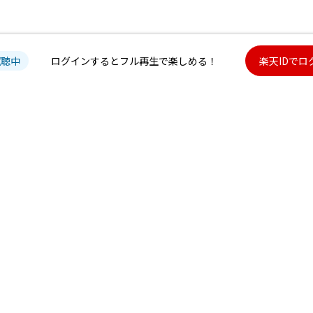
試聴中
ログインするとフル再生で楽しめる！
楽天IDでロ