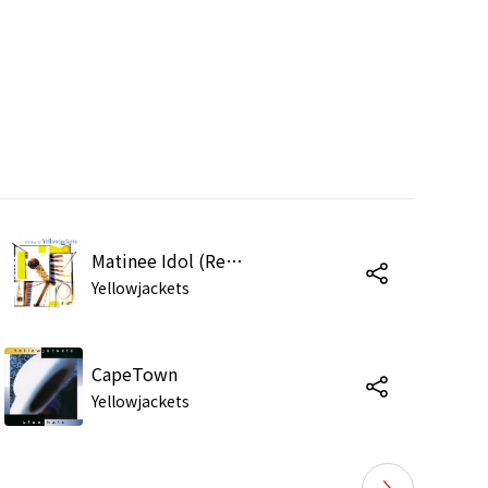
Matinee Idol (Remastered Version)
Yellowjackets
CapeTown
Yellowjackets