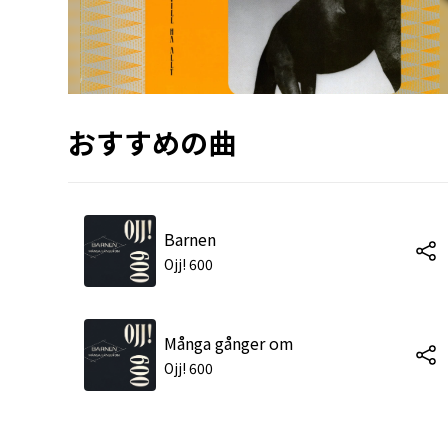
おすすめの曲
Barnen
Ojj! 600
Många gånger om
Ojj! 600