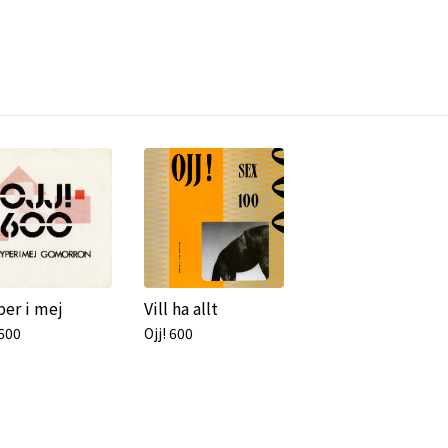
per i mej
Vill ha allt
 600
Ojj! 600