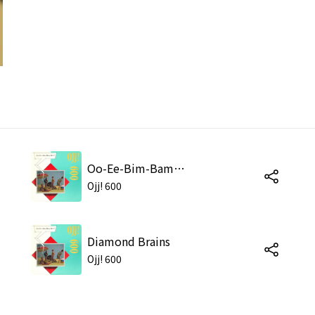
Oo-Ee-Bim-Bam-Bop!
Ojj! 600
Diamond Brains
Ojj! 600