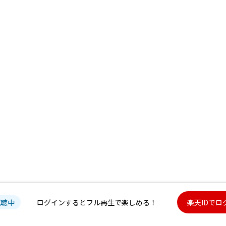
試聴中
ログインするとフル再生で楽しめる！
楽天IDでロ