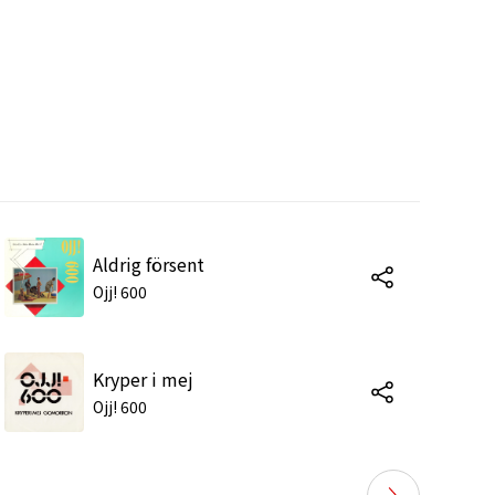
Aldrig försent
Ojj! 600
Kryper i mej
Ojj! 600