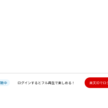
試聴中
ログインするとフル再生で楽しめる！
楽天IDでロ