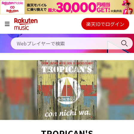
キャンペーン
料金プラン
楽天IDでログイン
Webプレイヤー
使い方
ご契約内容の確認・変更
ヘルプ
初回30日間無料お試し
TROPICAN'S