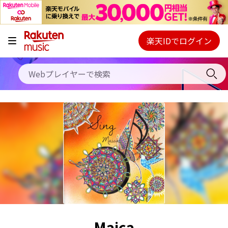
キャンペーン
料金プラン
楽天IDでログイン
Webプレイヤー
使い方
ご契約内容の確認・変更
ヘルプ
初回30日間無料お試し
Maica