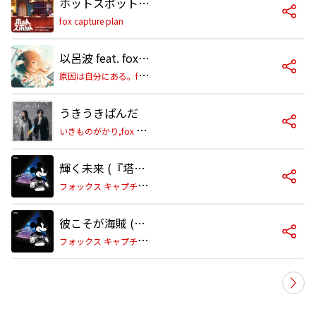
ホットスポット -Main Theme-
fox capture plan
以呂波 feat. fox capture plan
原
因は自分にある。feat. fox capture plan
うきうきぱんだ
い
きものがかり,fox capture plan
輝く未来 (『塔の上のラプンツェル』より)
フ
ォックス キャプチャー・プラン
彼こそが海賊 (『パイレーツ・オブ・カリビアン』より)
フ
ォックス キャプチャー・プラン