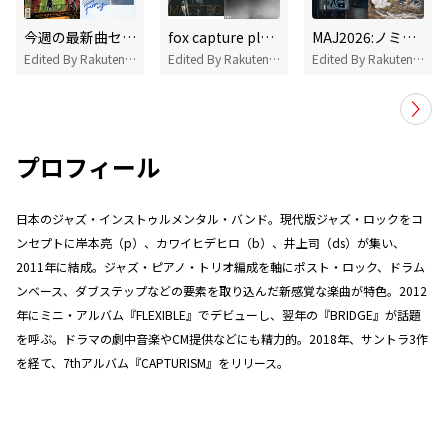
今週の最新曲セレクション
fox capture planをよく聴いているあなたにオススメ
MAJ2026:ノミネート作品
Edited By Rakuten Music
Edited By Rakuten Music
Edited By Rakuten Music
プロフィール
日本のジャズ・インストゥルメンタル・バンド。現代版ジャズ・ロックをコ
ンセプトに岸本亮（p）、カワイヒデヒロ（b）、井上司（ds）が集い、
2011年に結成。ジャズ・ピアノ・トリオ編成を軸にポスト・ロック、ドラム
ンベース、ダブステップなどの要素を取り込んだ新感覚な楽曲が特色。2012
年にミニ・アルバム『FLEXIBLE』でデビューし、翌年の『BRIDGE』が話題
を呼ぶ。ドラマの劇中音楽やCM提供などにも精力的。2018年、サントラ3作
を経て、7thアルバム『CAPTURISM』をリリース。