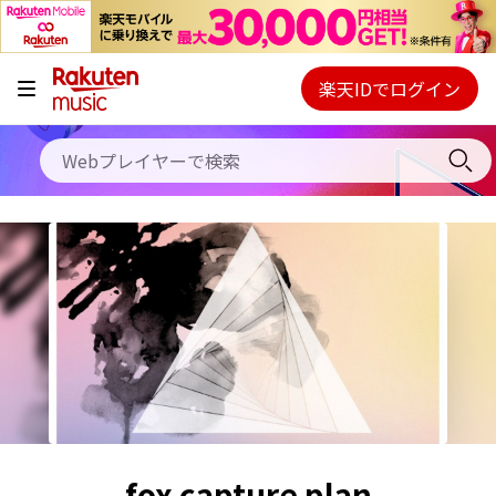
キャンペーン
料金プラン
楽天IDでログイン
Webプレイヤー
使い方
ご契約内容の確認・変更
ヘルプ
初回30日間無料お試し
fox capture plan