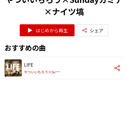
×ナイツ塙
はじめから再生
シェア
おすすめの曲
LIFE
や
ついいちろう×Sundayカミデ×ナイツ塙