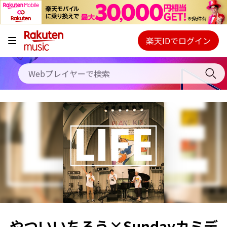
キャンペーン
料金プラン
楽天IDでログイン
Webプレイヤー
使い方
ご契約内容の確認・変更
ヘルプ
初回30日間無料お試し
やついいちろう×Sundayカミデ