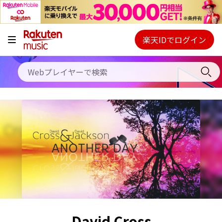
キャンペーン
料金プラン
楽天IDでログイン
Webプレイヤー
使い方
ご契約内容の確認・変更
ヘルプ
初回30日間無料お試し
David Cross