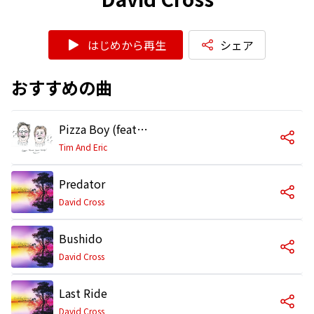
はじめから再生
シェア
おすすめの曲
Pizza Boy (featuring David Cross)
Tim And Eric
Predator
David Cross
Bushido
David Cross
Last Ride
David Cross