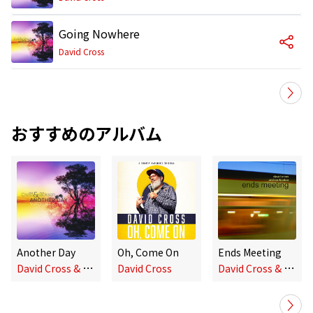
Going Nowhere
David Cross
おすすめのアルバム
Another Day
Oh, Come On
Ends Meeting
D
avid Cross & David Jackson
D
avid Cross & Andrew Booker
David Cross