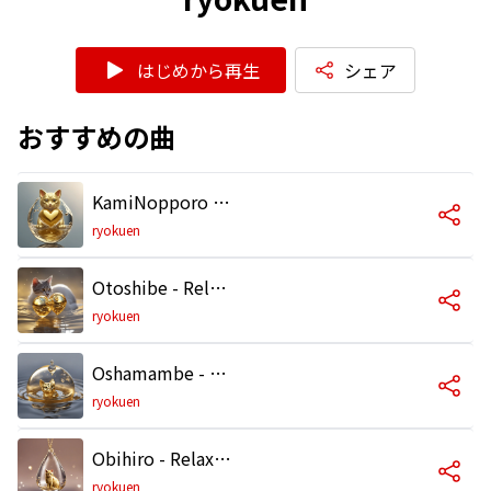
はじめから再生
シェア
おすすめの曲
KamiNopporo - Relax Best BGM - CaosDrums
ryokuen
Otoshibe - Relax Best BGM - CaosDrums
ryokuen
Oshamambe - Relax Best BGM - CaosDrums
ryokuen
Obihiro - Relax Best BGM - CaosDrums
ryokuen