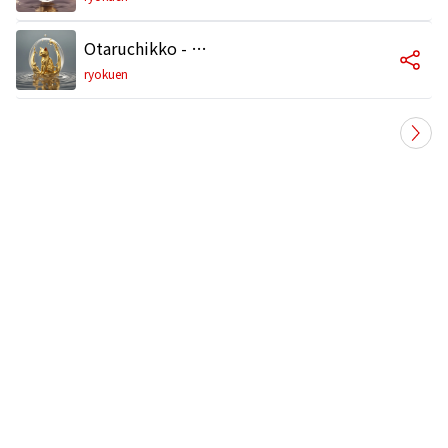
Otaruchikko - Relax Best BGM - CaosDrums
ryokuen