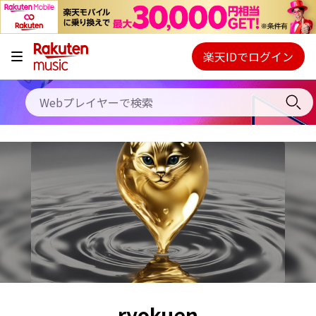
キャンペーン
料金プラン
楽天IDでログイン
Webプレイヤー
使い方
ご契約内容の確認・変更
ヘルプ
初回30日間無料お試し
ryokuen