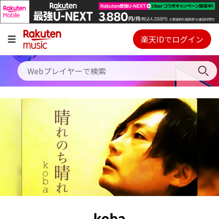
キャンペーン
料金プラン
楽天IDでログイン
Webプレイヤー
使い方
ご契約内容の確認・変更
ヘルプ
初回30日間無料お試し
koba