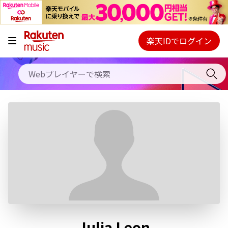
キャンペーン
料金プラン
楽天IDでログイン
Webプレイヤー
使い方
ご契約内容の確認・変更
ヘルプ
初回30日間無料お試し
Julia Leon