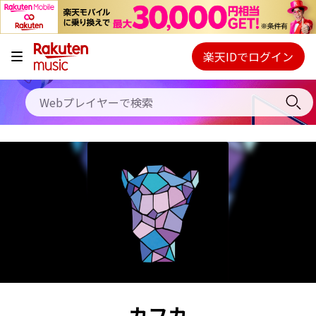
キャンペーン
料金プラン
楽天IDでログイン
Webプレイヤー
使い方
ご契約内容の確認・変更
ヘルプ
初回30日間無料お試し
カフカ