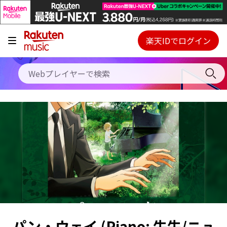
キャンペーン
料金プラン
楽天IDでログイン
Webプレイヤー
使い方
ご契約内容の確認・変更
ヘルプ
初回30日間無料お試し
パン・ウェイ (Piano: 牛牛/ニュ