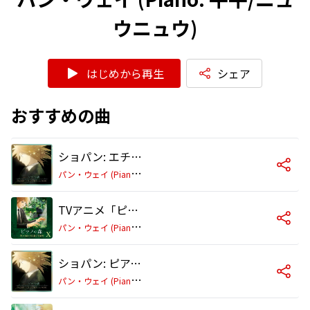
ウニュウ)
はじめから再生
シェア
おすすめの曲
ショパン: エチュード ハ短調 作品10-12 「革命」
パ
ン・ウェイ (Piano: 牛牛/ニュウニュウ)
TVアニメ「ピアノの森」 Piano Selection X ショパン: 舟歌 嬰ヘ長調 作品60
パ
ン・ウェイ (Piano: 牛牛/ニュウニュウ)
ショパン: ピアノ・ソナタ 第2番 変ロ短調 作品35 「葬送」 第3楽章
パ
ン・ウェイ (Piano: 牛牛/ニュウニュウ)