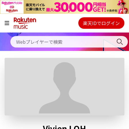
キャンペーン
料金プラン
楽天IDでログイン
Webプレイヤー
使い方
ご契約内容の確認・変更
ヘルプ
初回30日間無料お試し
Vivien LOH