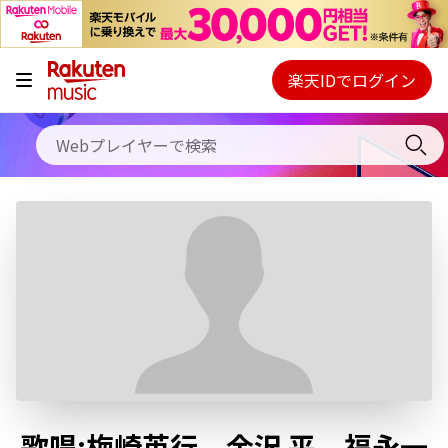
キャンペーン
料金プラン
楽天IDでログイン
Webプレイヤー
使い方
ご契約内容の確認・変更
ヘルプ
初回30日間無料お試し
歌唱:梅崎英行、金沢 平、福永一