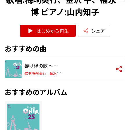
博 ピアノ:山内知子
はじめから再生
シェア
おすすめの曲
響け絆の歌 ～合唱コンクールに捧げる～(バス)
歌
唱:梅崎英行、金沢 平、福永一博 ピアノ:山内知子
おすすめのアルバム