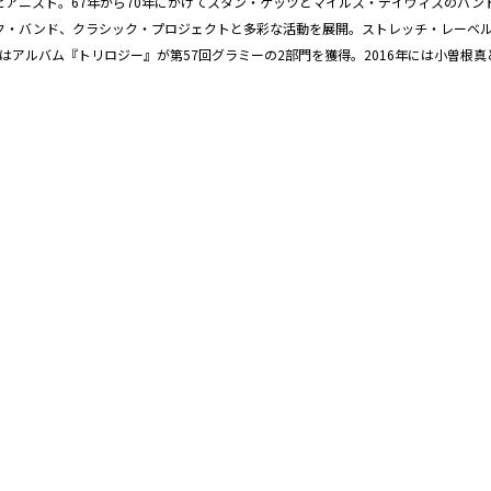
・ピアニスト。67年から70年にかけてスタン・ゲッツとマイルス・デイヴィスのバ
・バンド、クラシック・プロジェクトと多彩な活動を展開。ストレッチ・レーベル
にはアルバム『トリロジー』が第57回グラミーの2部門を獲得。2016年には小曽根