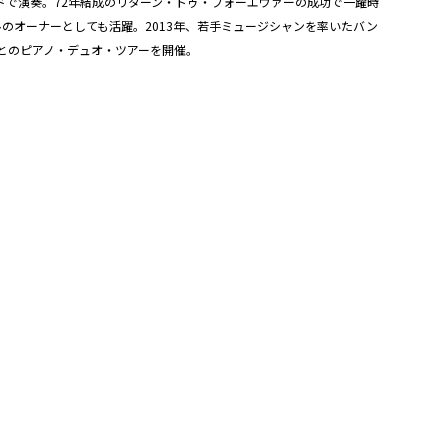
ンドで演奏。72年結成のリターン・トゥ・フォーエヴァーの成功で一躍時
のオーナーとしても活躍。2013年、若手ミュージシャンを率いたバン
真とのピアノ・デュオ・ツアーを開催。