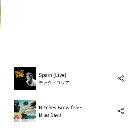
Spain (Live)
チック・コリア
Bitches Brew feat. Wayne Shorter,Bennie Maupin,John McLaughlin,CHICK COREA,Joe Zawinul,Dave Holland,Harvey Brooks
Miles Davis