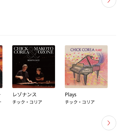
 Compositions
レゾナンス
Plays
Antidot
C
, Nikolaus Harnoncourt
チック・コリア
チック・コリア
チック・