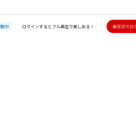
試聴中
ログインするとフル再生で楽しめる！
楽天IDでロ