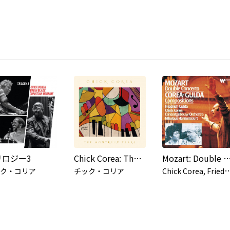
リロジー3
Chick Corea: The Montreux Years (Live)
Mozart: Double Piano Concerto, K. 365 - Corea & Gulda:
hick Corea, Friedrich Gulda, Concertgebouworkest
ク・コリア
チック・コリア