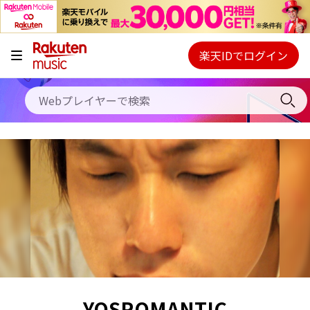
キャンペーン
料金プラン
楽天IDでログイン
Webプレイヤー
使い方
ご契約内容の確認・変更
ヘルプ
初回30日間無料お試し
YOSROMANTIC