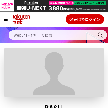
キャンペーン
料金プラン
楽天IDでログイン
Webプレイヤー
使い方
ご契約内容の確認・変更
ヘルプ
初回30日間無料お試し
BASIL