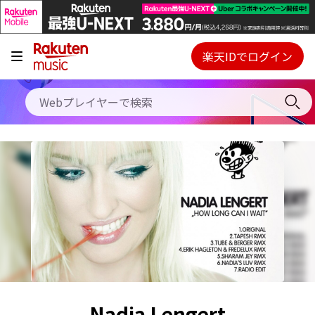
キャンペーン
料金プラン
楽天IDでログイン
Webプレイヤー
使い方
ご契約内容の確認・変更
ヘルプ
初回30日間無料お試し
Nadia Lengert