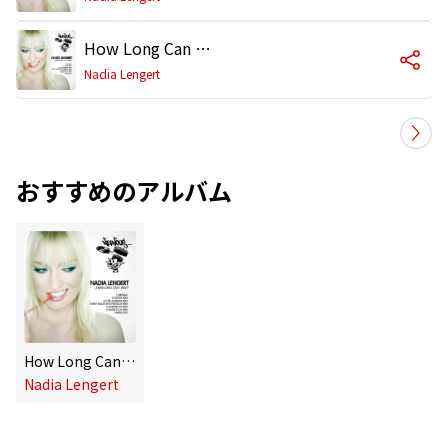
How Long Can I Wait (Sharam Jey Remix)
Nadia Lengert
おすすめのアルバム
How Long Can I Wait
Nadia Lengert