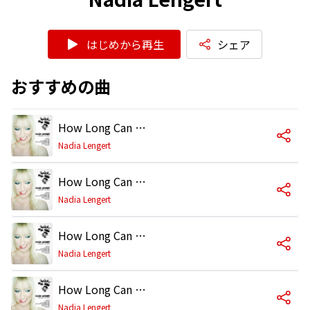
はじめから再生
シェア
おすすめの曲
How Long Can I Wait (Original Mix)
Nadia Lengert
How Long Can I Wait (Tapesh Remix)
Nadia Lengert
How Long Can I Wait (Tube & Berger Remix)
Nadia Lengert
How Long Can I Wait (Erik Hagleton & Fredelux Remix)
Nadia Lengert