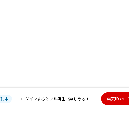
試聴中
ログインするとフル再生で楽しめる！
楽天IDでロ