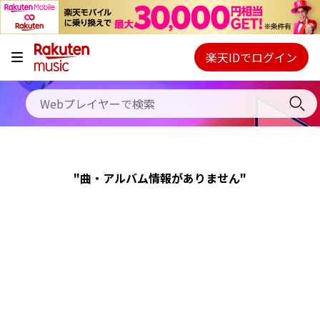
キャンペーン
料金プラン
楽天IDでログイン
Webプレイヤー
使い方
ご契約内容の確認・変更
ヘルプ
"曲・アルバム情報がありません"
初回30日間無料お試し