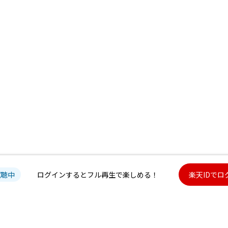
試聴中
ログインするとフル再生で楽しめる！
楽天IDでロ