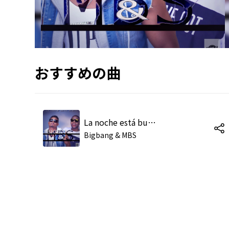
おすすめの曲
La noche está buena (Radio edit)
Bigbang & MBS