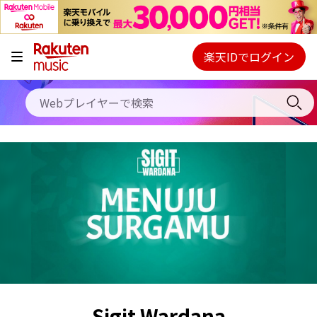
キャンペーン
料金プラン
楽天IDでログイン
Webプレイヤー
使い方
ご契約内容の確認・変更
ヘルプ
初回30日間無料お試し
Sigit Wardana