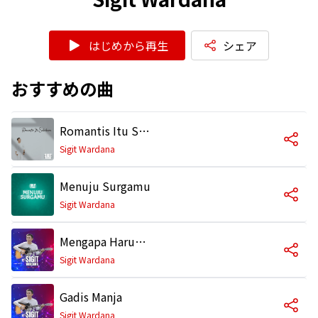
はじめから再生
シェア
おすすめの曲
Romantis Itu Sederhana
Sigit Wardana
Menuju Surgamu
Sigit Wardana
Mengapa Harus Jumpa
Sigit Wardana
Gadis Manja
Sigit Wardana