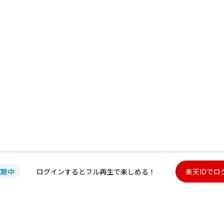
試聴中
ログインするとフル再生で楽しめる！
楽天IDでロ