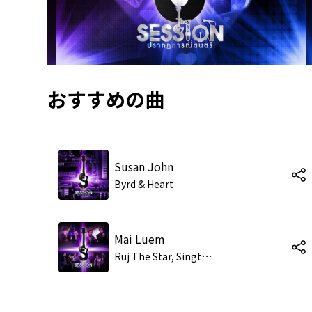
おすすめの曲
Susan John
Byrd & Heart
Mai Luem
R
uj The Star, Singto The Star, Byrd & Heart