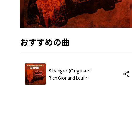
おすすめの曲
Stranger (Original Mix)
R
ich Gior and Louis Aliberti