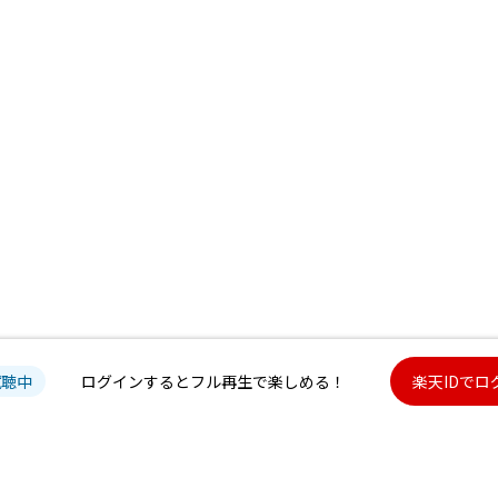
試聴中
ログインするとフル再生で楽しめる！
楽天IDでロ