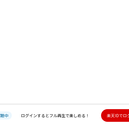
試聴中
ログインするとフル再生で楽しめる！
楽天IDでロ