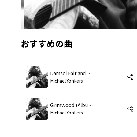
おすすめの曲
Damsel Fair and Your Angel (Album)
Michael Yonkers
Grimwood (Album)
Michael Yonkers