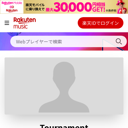
キャンペーン
料金プラン
楽天IDでログイン
Webプレイヤー
使い方
ご契約内容の確認・変更
ヘルプ
初回30日間無料お試し
Tournament