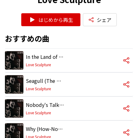
はじめから再生
シェア
おすすめの曲
In the Land of the Few (1999 Remaster)
Love Sculpture
Seagull (The West Coast Oil Tragedy of '68) [1999 Remaster]
Love Sculpture
Nobody's Talking (1999 Remaster)
Love Sculpture
Why (How-Now) [1999 Remaster]
Love Sculpture