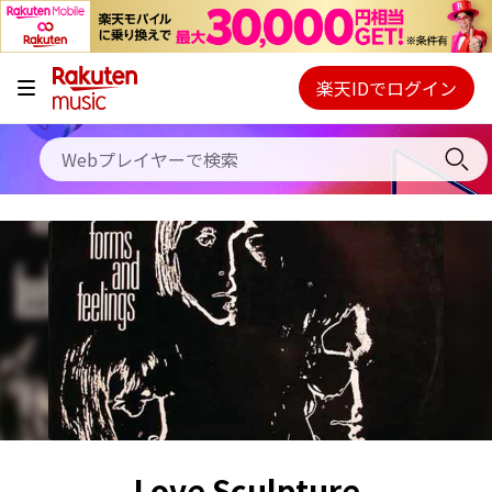
キャンペーン
料金プラン
楽天IDでログイン
Webプレイヤー
使い方
ご契約内容の確認・変更
ヘルプ
初回30日間無料お試し
Love Sculpture